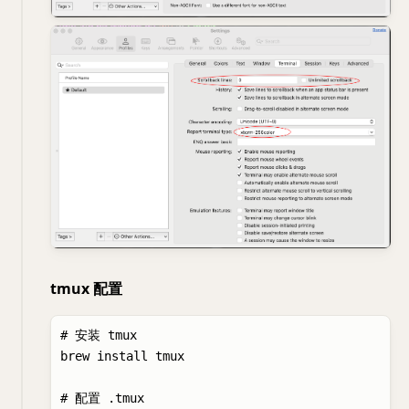
tmux 配置
# 安装 tmux

brew install tmux

# 配置 .tmux
