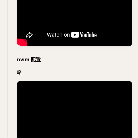
nvim 配置
略