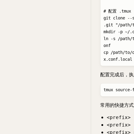
# 配置 .tmux

git clone --
.git "/path/t
mkdir -p ~/.c
ln -s /path/
onf

cp /path/to/
配置完成后，执
常用的快捷方式
<prefix> 
<prefix> 
<prefix> 