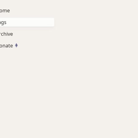
ome
ags
rchive
onate