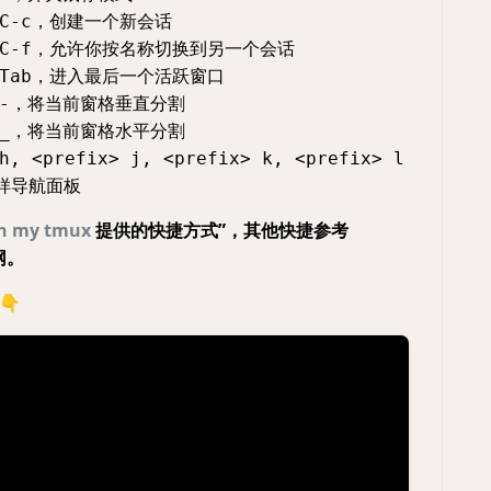
，创建一个新会话
C-c
，允许你按名称切换到另一个会话
C-f
，进入最后一个活跃窗口
Tab
，将当前窗格垂直分割
-
，将当前窗格水平分割
_
h, <prefix> j, <prefix> k, <prefix> l
那样导航面板
h my tmux
提供的快捷方式”，其他快捷参考
网。
👇