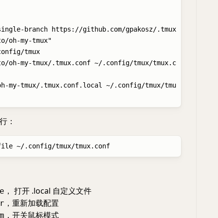
single-branch https://github.com/gpakosz/.tmux
o/oh-my-tmux"

onfig/tmux

to/oh-my-tmux/.tmux.conf ~/.config/tmux/tmux.c
oh-my-tmux/.tmux.conf.local ~/.config/tmux/tmu
行：
， 打开 .local 自定义文件
e
，重新加载配置
r
，开关鼠标模式
m