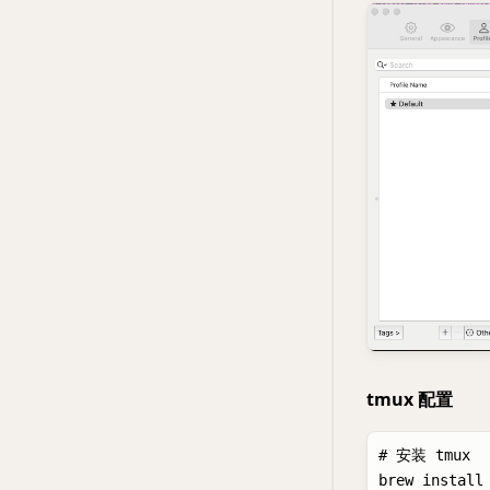
tmux 配置
# 安装 tmux

brew install 