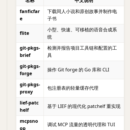
名称
中文说明
fanficfar
下载同人小说和原创故事并制作电
e
子书
小型、快速、可移植的语音合成系
flite
统
git-pkgs-
检测并报告项目工具链和配置的工
brief
具
git-pkgs-
操作 Git forge 的 Go 库和 CLI
forge
git-pkgs-
包注册表的轻量缓存代理
proxy
lief-patc
基于 LIEF 的现代化 patchelf 重实现
helf
mcpsno
调试 MCP 流量的透明代理和 TUI
op