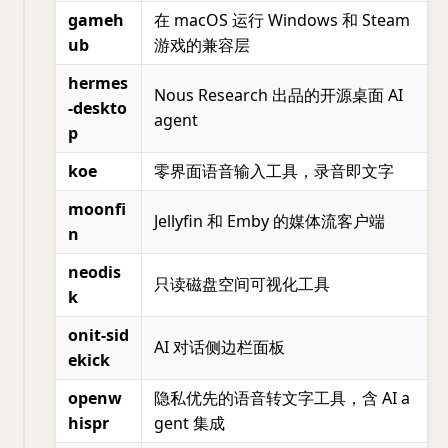
gameh
在 macOS 运行 Windows 和 Steam
ub
游戏的兼容层
hermes
Nous Research 出品的开源桌面 AI
-deskto
agent
p
koe
零界面语音输入工具，录音即文字
moonfi
Jellyfin 和 Emby 的媒体流客户端
n
neodis
只读磁盘空间可视化工具
k
onit-sid
AI 对话侧边栏面板
ekick
openw
隐私优先的语音转文字工具，含 AI a
hispr
gent 集成