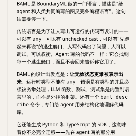
BAML 是 BoundaryML 做的一门语言，描述是"给
agent 和人类共同编写的图灵完备编程语言"。这句
话需要停一下。
传统语言是为了让人写出可运行的代码而设计的——
可以有
，可以有 unchecked cast，可以有"先跑
any
起来再说"的逃生舱口。人写代码出了问题，人可以
调试、可以权衡。Agent 写的代码不一样：它会找到
每一个逃生舱口，而且不会回来告诉你它用了。
BAML 的设计出发点是：
让无效状态更难被表示出
来
。运行时类型不能有
，错误是有类型的并且必
any
须被穷举处理，LLM 函数、测试、测试集是内置到语
言里的，而不是外挂的框架。还有一个
baml desc
命令，专门给 agent 用来结构化地理解代码
ribe
库。
它还能生成 Python 和 TypeScript 的 SDK，这意味
着你不必完全迁移——先在 agent 写的部分用