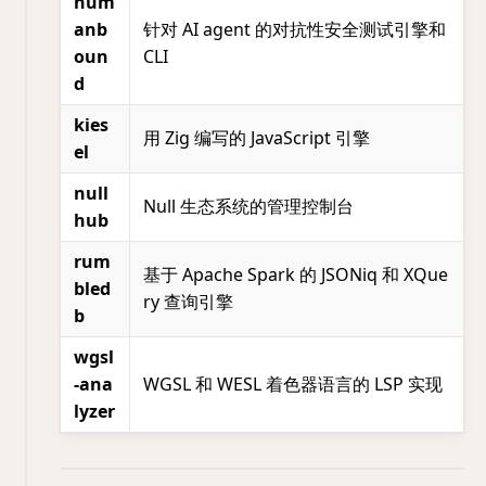
hum
anb
针对 AI agent 的对抗性安全测试引擎和
oun
CLI
d
kies
用 Zig 编写的 JavaScript 引擎
el
null
Null 生态系统的管理控制台
hub
rum
基于 Apache Spark 的 JSONiq 和 XQue
bled
ry 查询引擎
b
wgsl
-ana
WGSL 和 WESL 着色器语言的 LSP 实现
lyzer