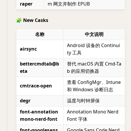
raper
m 网文并制作 EPUB
🧩 New Casks
名称
中文说明
Android 设备的 Continui
airsync
ty 工具
bettercmdtab@b
替代 macOS 内置 Cmd-Ta
eta
b 的应用切换器
查看 ConfigMgr、Intune
cmtrace-open
和 Windows 诊断日志
degr
温度与时钟屏保
font-annotation
Annotation Mono Nerd
mono-nerd-font
Font 字体
font-googlesans
Google Sans Code Nerd