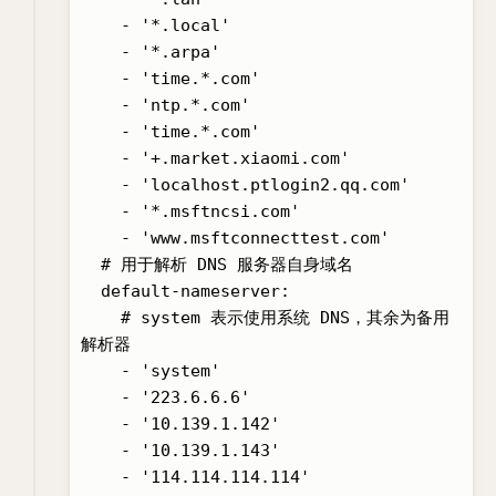
    - '*.local'

    - '*.arpa'

    - 'time.*.com'

    - 'ntp.*.com'

    - 'time.*.com'

    - '+.market.xiaomi.com'

    - 'localhost.ptlogin2.qq.com'

    - '*.msftncsi.com'

    - 'www.msftconnecttest.com'

  # 用于解析 DNS 服务器自身域名

  default-nameserver:

    # system 表示使用系统 DNS，其余为备用
解析器

    - 'system'

    - '223.6.6.6'

    - '10.139.1.142'

    - '10.139.1.143'

    - '114.114.114.114'
