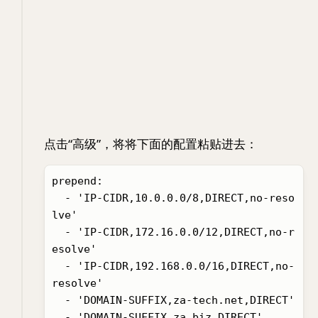
点击“高级”，将将下面的配置粘贴进去：
prepend:

  - 'IP-CIDR,10.0.0.0/8,DIRECT,no-reso
lve'

  - 'IP-CIDR,172.16.0.0/12,DIRECT,no-r
esolve'

  - 'IP-CIDR,192.168.0.0/16,DIRECT,no-
resolve'

  - 'DOMAIN-SUFFIX,za-tech.net,DIRECT'

  - 'DOMAIN-SUFFIX,za.biz,DIRECT'
