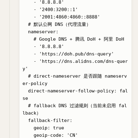
    - '8.8.8.8'

    - '2400:3200::1'

    - '2001:4860:4860::8888'

  # 默认公网 DNS（代理流量）

  nameserver:

    # Google DNS + 腾讯 DoH + 阿里 DoH

    - '8.8.8.8'

    - 'https://doh.pub/dns-query'

    - 'https://dns.alidns.com/dns-quer
y'

  # direct-nameserver 是否跟随 nameserv
er-policy

  direct-nameserver-follow-policy: fal
se

  # fallback DNS 过滤规则（当前未启用 fal
lback）

  fallback-filter:

    geoip: true

    geoip-code: 'CN'
