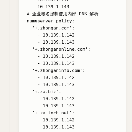
    - 10.139.1.143

  # 企业域名强制使用内部 DNS 解析

  nameserver-policy:

    '+.zhongan.com':

      - 10.139.1.142

      - 10.139.1.143

    '+.zhonganonline.com':

      - 10.139.1.142

      - 10.139.1.143

    '+.zhonganinfo.com':

      - 10.139.1.142

      - 10.139.1.143

    '+.za.biz':

      - 10.139.1.142

      - 10.139.1.143

    '+.za-tech.net':

      - 10.139.1.142
